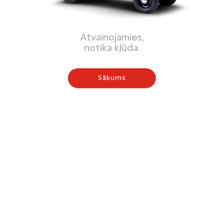
Atvainojamies,
notika kļūda.
Sākums