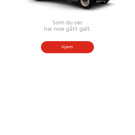
Som du ser
har noe gått galt.
Hjem