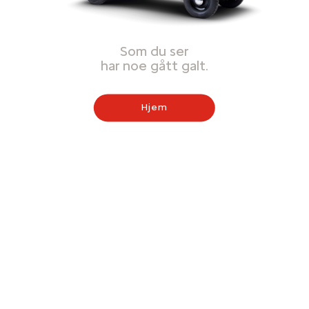
Som du ser
har noe gått galt.
Hjem