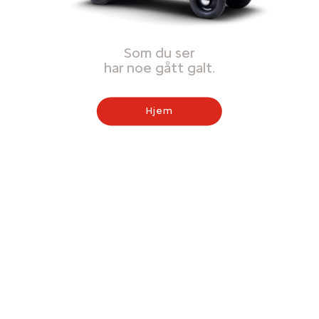
Som du ser
har noe gått galt.
Hjem