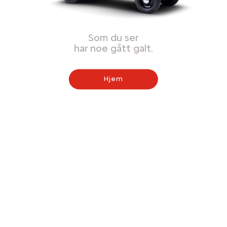
Som du ser
har noe gått galt.
Hjem