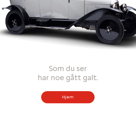
Som du ser
har noe gått galt.
Hjem