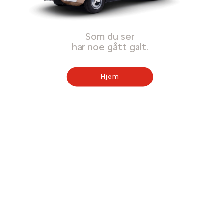
Som du ser
har noe gått galt.
Hjem