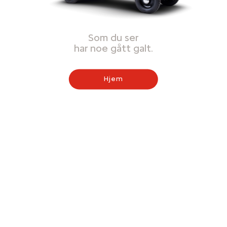
Som du ser
har noe gått galt.
Hjem