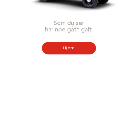
Som du ser
har noe gått galt.
Hjem