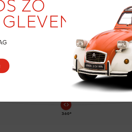
DS ZO
NGLEVEND
3
AG
t
360°