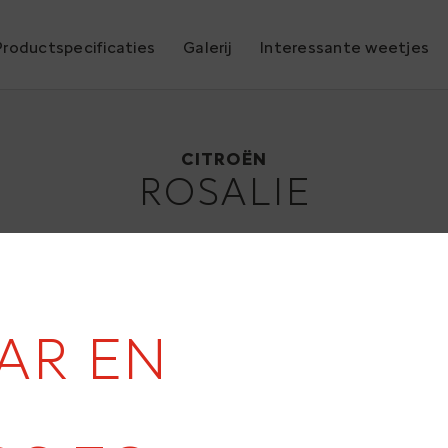
Productspecificaties
Galerij
Interessante weetjes
Citroën Rosalie
1932
CITROËN
ROSALIE
19
AAR EN