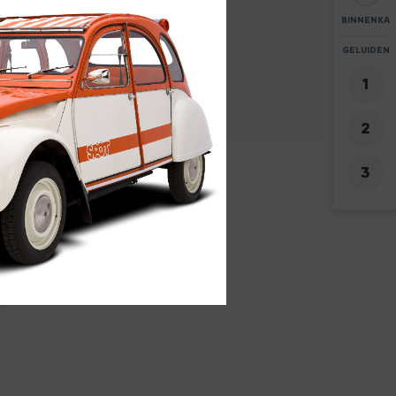
BINNENKA
ZOOM
GELUIDEN
+
-
2