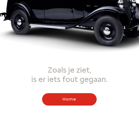
Zoals je ziet,
is er iets fout gegaan.
Home