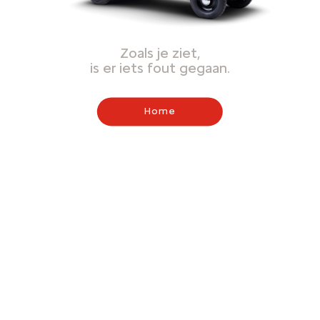
Zoals je ziet,
is er iets fout gegaan.
Home