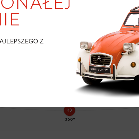
ONAŁEJ
IE
8
AJLEPSZEGO Z
N
360°