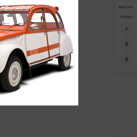
WNĘTRZE
POWIĘKSZEN
DŹWIĘKI
+
-
4