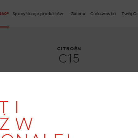
360°
Specyfikacje produktów
Galeria
Ciekawostki
Twój Ci
Citroën C15
1984
CITROËN
C15
T I
19
Ż W