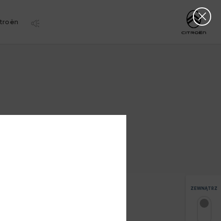
Clos
http://www.citro
troën
ZEWNĄTRZ