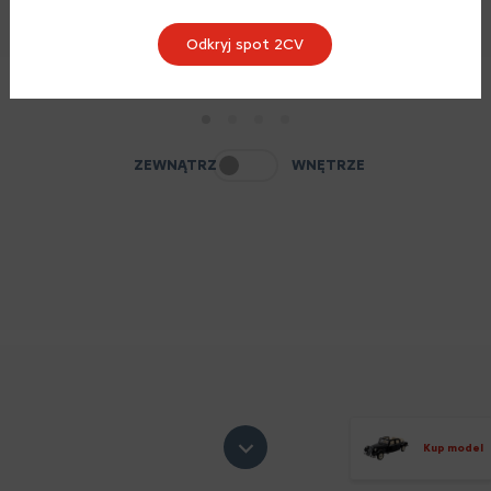
Odkryj spot 2CV
1
2
3
4
ZEWNĄTRZ
WNĘTRZE
Kup model