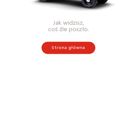
Jak widzisz,
coś źle poszło.
Strona główna