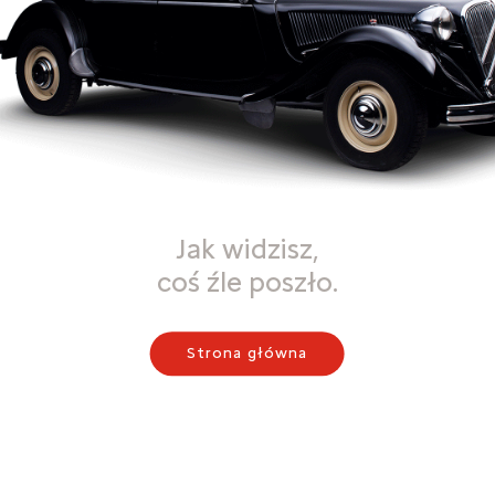
Jak widzisz,
coś źle poszło.
Strona główna