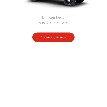
Jak widzisz,
coś źle poszło.
Strona główna