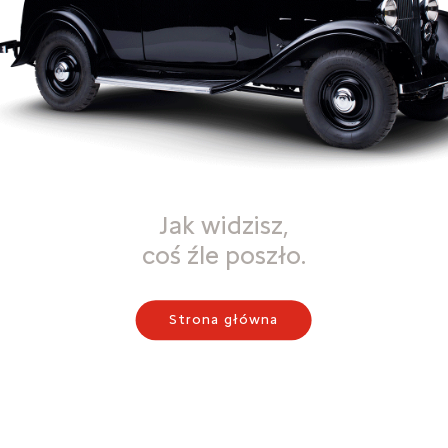
Jak widzisz,
coś źle poszło.
Strona główna