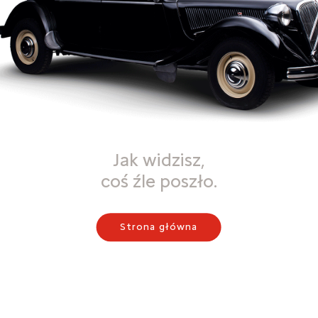
Jak widzisz,
coś źle poszło.
Strona główna