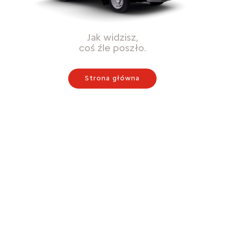
Jak widzisz,
coś źle poszło.
Strona główna