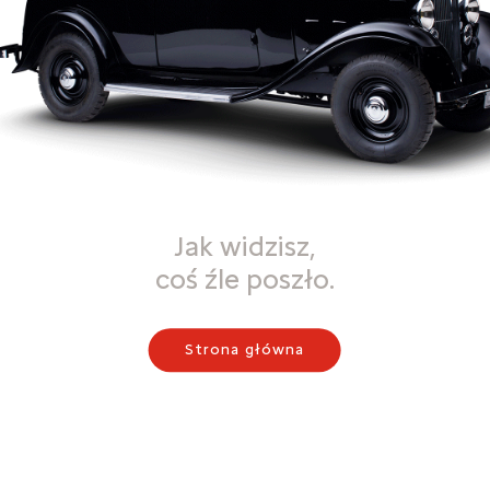
Jak widzisz,
coś źle poszło.
Strona główna