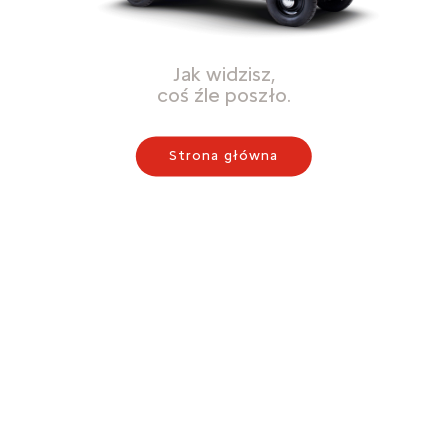
Jak widzisz,
coś źle poszło.
Strona główna