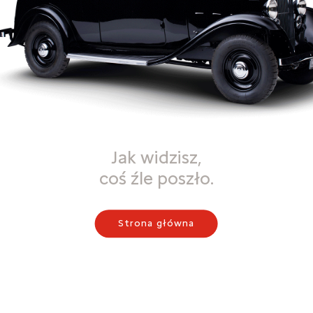
Jak widzisz,
coś źle poszło.
Strona główna