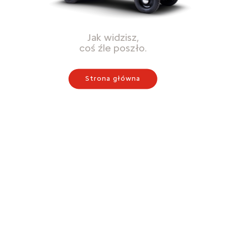
Jak widzisz,
coś źle poszło.
Strona główna