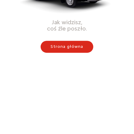
Jak widzisz,
coś źle poszło.
Strona główna