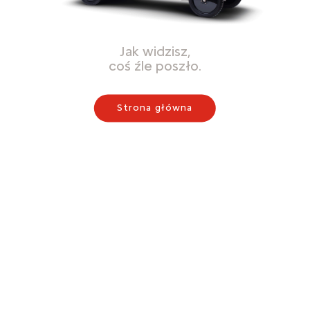
Jak widzisz,
coś źle poszło.
Strona główna