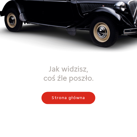
Jak widzisz,
coś źle poszło.
Strona główna