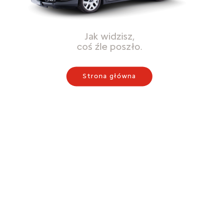
Jak widzisz,
coś źle poszło.
Strona główna