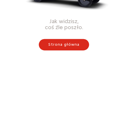
Jak widzisz,
coś źle poszło.
Strona główna