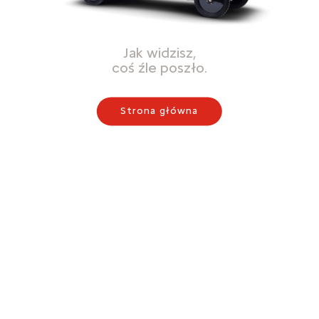
Jak widzisz,
coś źle poszło.
Strona główna