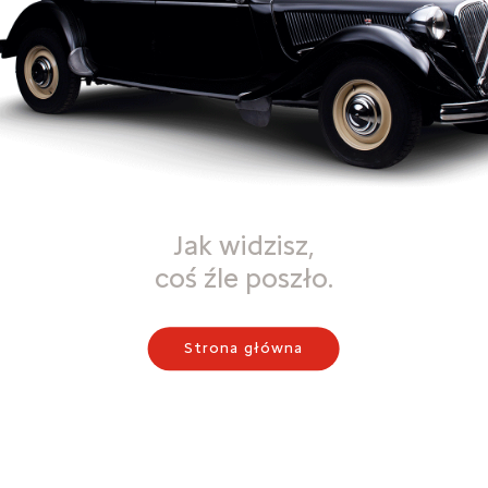
Jak widzisz,
coś źle poszło.
Strona główna