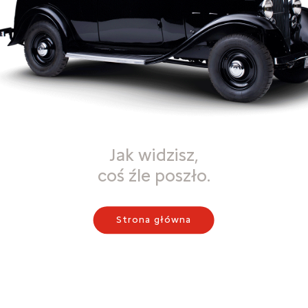
Jak widzisz,
coś źle poszło.
Strona główna