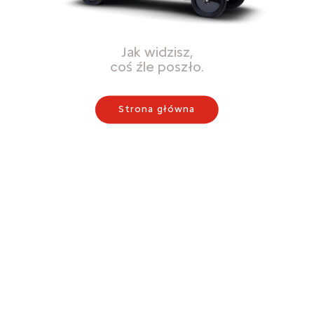
Jak widzisz,
coś źle poszło.
Strona główna