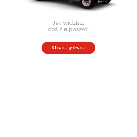
Jak widzisz,
coś źle poszło.
Strona główna