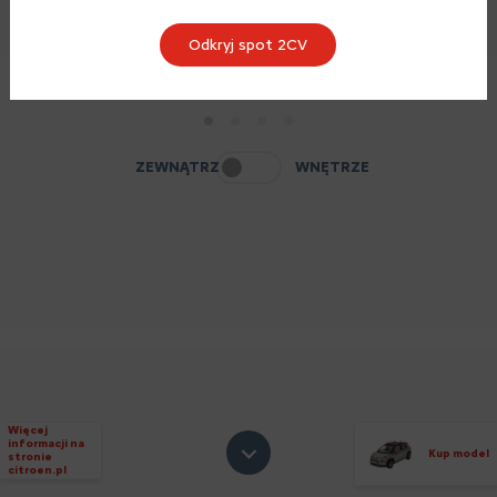
Odkryj spot 2CV
1
2
3
4
ZEWNĄTRZ
WNĘTRZE
Więcej
informacji na
Kup model
stronie
citroen.pl