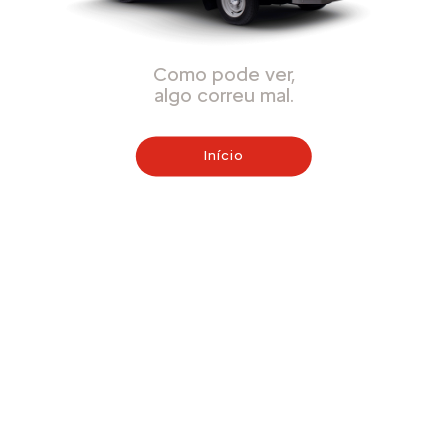
Como pode ver,
algo correu mal.
Início