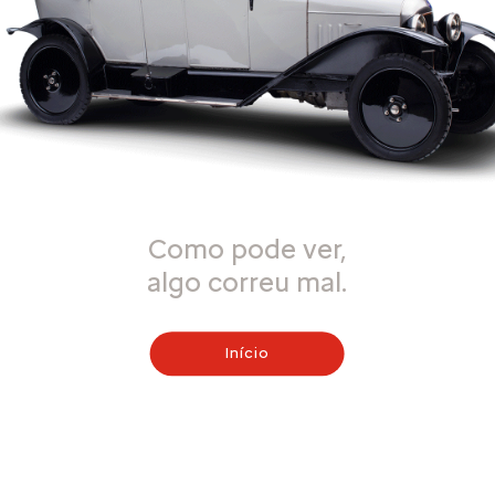
Como pode ver,
algo correu mal.
Início