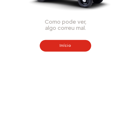
Como pode ver,
algo correu mal.
Início