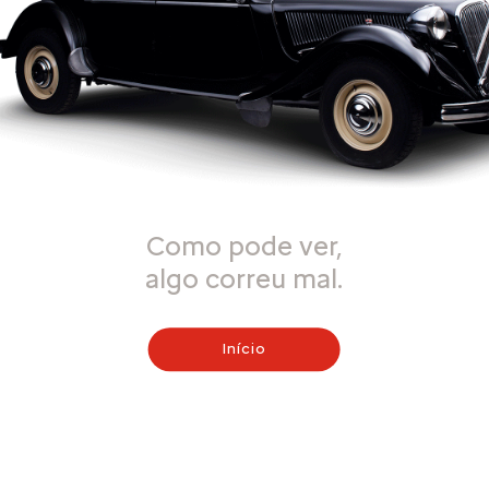
Como pode ver,
algo correu mal.
Início