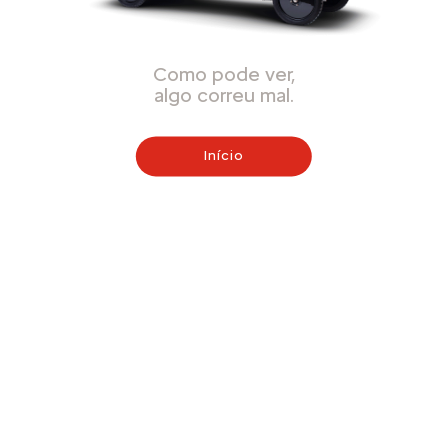
Como pode ver,
algo correu mal.
Início