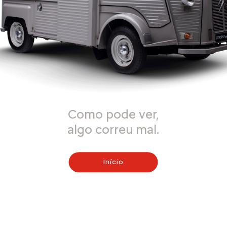
Como pode ver,
algo correu mal.
Início