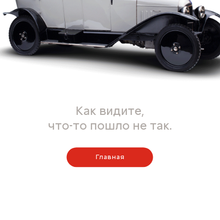
Как видите,
что-то пошло не так.
Главная