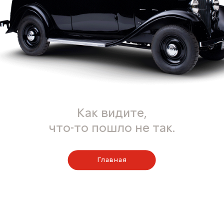
Как видите,
что-то пошло не так.
Главная