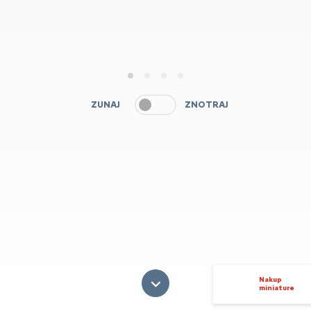
1
2
3
4
ZUNAJ
ZNOTRAJ
Nakup
miniature