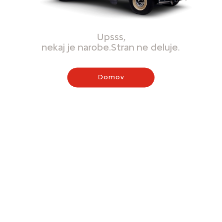
Upsss,
nekaj je narobe.Stran ne deluje.
Domov