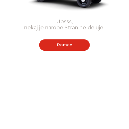
Upsss,
nekaj je narobe.Stran ne deluje.
Domov