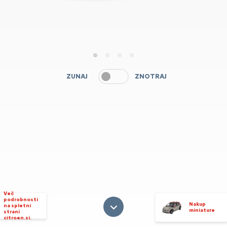
1
2
3
4
ZUNAJ
ZNOTRAJ
Več
podrobnosti
Nakup
na spletni
miniature
strani
citroen.si.