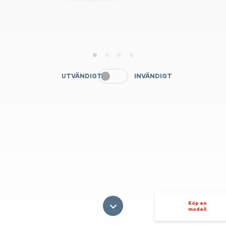
1
2
3
4
UTVÄNDIGT
INVÄNDIGT
Köp en
modell