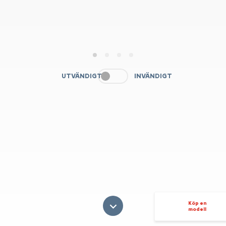
1
2
3
4
UTVÄNDIGT
INVÄNDIGT
Köp en
modell