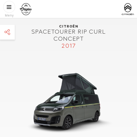
Hoppa till huvudinnehåll
CITROËN
http://www.
ORIGINS
Meny
CITROËN
SPACETOURER RIP CURL
CONCEPT
facebook
2017
twitter
pinterest