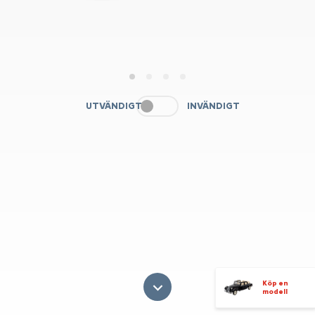
1
2
3
4
UTVÄNDIGT
INVÄNDIGT
Köp en
modell